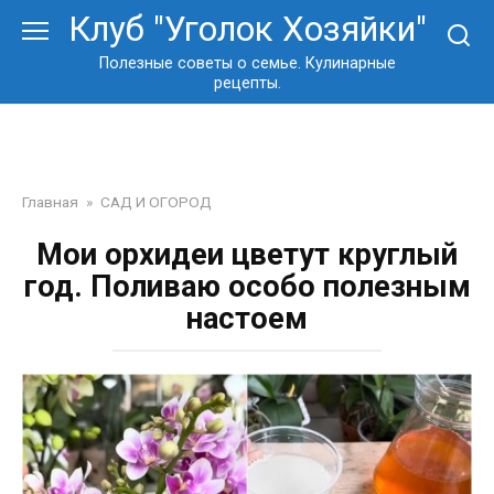
Перейти
Клуб "Уголок Хозяйки"
к
контенту
Полезные советы о семье. Кулинарные
рецепты.
Главная
»
САД И ОГОРОД
Мои орхидеи цветут круглый
год. Поливаю особо полезным
настоем